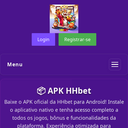
Login
Registrar-se
Menu
📦 APK HHbet
Baixe o APK oficial da HHbet para Android! Instale
o aplicativo nativo e tenha acesso completo a
todos os jogos, bônus e funcionalidades da
plataforma. Experiência otimizada para