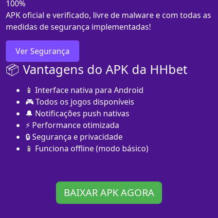
100%
APK oficial e verificado, livre de malware e com todas as
medidas de segurança implementadas!
Ver Segurança
📦 Vantagens do APK da HHbet
📱 Interface nativa para Android
🎮 Todos os jogos disponíveis
🔔 Notificações push nativas
⚡ Performance otimizada
🔒 Segurança e privacidade
📱 Funciona offline (modo básico)
BAIXAR APK AGORA