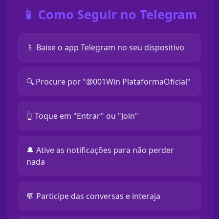
📱 Como Seguir no Telegram
📱 Baixe o app Telegram no seu dispositivo
🔍 Procure por "@001Win PlataformaOficial"
👆 Toque em "Entrar" ou "Join"
🔔 Ative as notificações para não perder
nada
💬 Participe das conversas e interaja