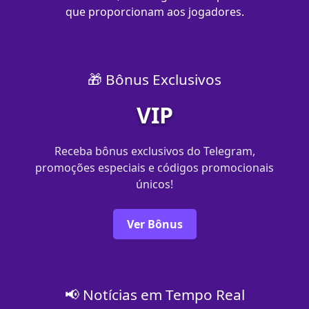
que proporcionam aos jogadores.
🎁 Bônus Exclusivos
VIP
Receba bônus exclusivos do Telegram,
promoções especiais e códigos promocionais
únicos!
Ver Bônus
📢 Notícias em Tempo Real