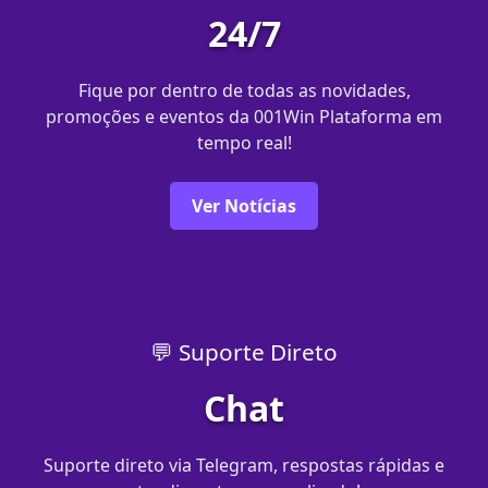
24/7
Fique por dentro de todas as novidades,
promoções e eventos da 001Win Plataforma em
tempo real!
Ver Notícias
💬 Suporte Direto
Chat
Suporte direto via Telegram, respostas rápidas e