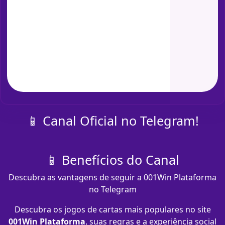
📱 Canal Oficial no Telegram!
📱 Benefícios do Canal
Descubra as vantagens de seguir a 001Win Plataforma
no Telegram
Descubra os jogos de cartas mais populares no site
001Win Plataforma
, suas regras e a experiência social