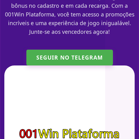
bônus no cadastro e em cada recarga. Com a
001Win Plataforma, você tem acesso a promoções
incríveis e uma experiência de jogo inigualável.
Junte-se aos vencedores agora!
SEGUIR NO TELEGRAM