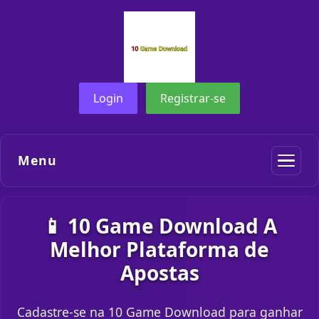
Login
Registrar-se
Menu
📱 10 Game Download A
Melhor Plataforma de
Apostas
Cadastre-se na 10 Game Download para ganhar