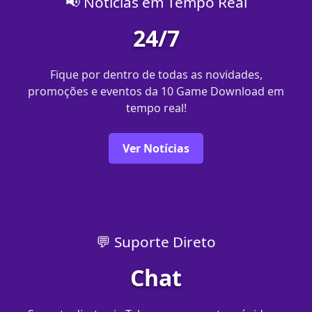
📢 Notícias em Tempo Real
24/7
Fique por dentro de todas as novidades,
promoções e eventos da 10 Game Download em
tempo real!
Ver Notícias
💬 Suporte Direto
Chat