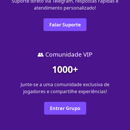
Suporte direto via Telegram, respostas rápidas e
atendimento personalizado!
Falar Suporte
👥 Comunidade VIP
1000+
Junte-se a uma comunidade exclusiva de
jogadores e compartilhe experiências!
Entrar Grupo