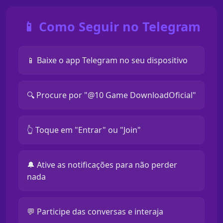
📱 Como Seguir no Telegram
📱 Baixe o app Telegram no seu dispositivo
🔍 Procure por "@10 Game DownloadOficial"
👆 Toque em "Entrar" ou "Join"
🔔 Ative as notificações para não perder
nada
💬 Participe das conversas e interaja