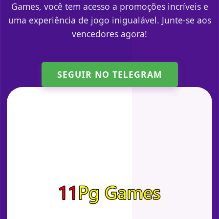
Games, você tem acesso a promoções incríveis e
uma experiência de jogo inigualável. Junte-se aos
vencedores agora!
SEGUIR NO TELEGRAM