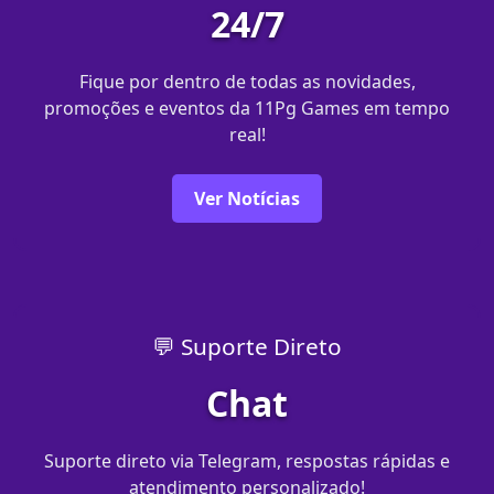
24/7
Fique por dentro de todas as novidades,
promoções e eventos da 11Pg Games em tempo
real!
Ver Notícias
💬 Suporte Direto
Chat
Suporte direto via Telegram, respostas rápidas e
atendimento personalizado!