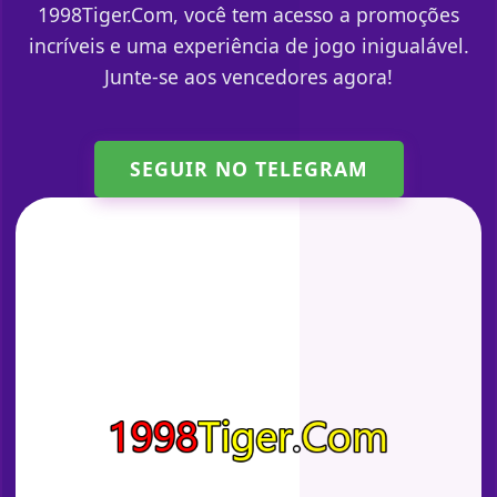
1998Tiger.Com, você tem acesso a promoções
incríveis e uma experiência de jogo inigualável.
Junte-se aos vencedores agora!
SEGUIR NO TELEGRAM