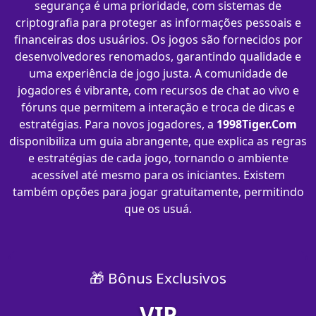
segurança é uma prioridade, com sistemas de
criptografia para proteger as informações pessoais e
financeiras dos usuários. Os jogos são fornecidos por
desenvolvedores renomados, garantindo qualidade e
uma experiência de jogo justa. A comunidade de
jogadores é vibrante, com recursos de chat ao vivo e
fóruns que permitem a interação e troca de dicas e
estratégias. Para novos jogadores, a
1998Tiger.Com
disponibiliza um guia abrangente, que explica as regras
e estratégias de cada jogo, tornando o ambiente
acessível até mesmo para os iniciantes. Existem
também opções para jogar gratuitamente, permitindo
que os usuá.
🎁 Bônus Exclusivos
VIP