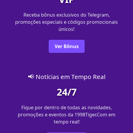
Receba bônus exclusivos do Telegram,
promoções especiais e códigos promocionais
únicos!
Ver Bônus
📢 Notícias em Tempo Real
24/7
Fique por dentro de todas as novidades,
promoções e eventos da 1998Tiger.Com em
tempo real!