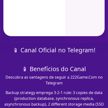
📱 Canal Oficial no Telegram!
📱 Benefícios do Canal
Descubra as vantagens de seguir a 222Game.Com no
Telegram
Backup strategy emprega 3-2-1 rule: 3 copies de data
(production database, synchronous replica,
asynchronous backup), 2 different storage media (SSD