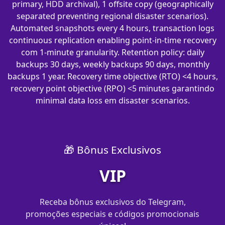
primary, HDD archival), 1 offsite copy (geographically
separated preventing regional disaster scenarios).
Automated snapshots every 4 hours, transaction logs
continuous replication enabling point-in-time recovery
com 1-minute granularity. Retention policy: daily
backups 30 days, weekly backups 90 days, monthly
backups 1 year. Recovery time objective (RTO) <4 hours,
recovery point objective (RPO) <5 minutes garantindo
minimal data loss em disaster scenarios.
🎁 Bônus Exclusivos
VIP
Receba bônus exclusivos do Telegram,
promoções especiais e códigos promocionais