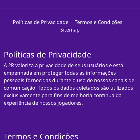
Políticas de Privacidade
Termos e Condições
Sitemap
Políticas de Privacidade
A 2R valoriza a privacidade de seus usuários e está
empenhada em proteger todas as informações
pessoais fornecidas durante o uso de nossos canais de
comunicação. Todos os dados coletados são utilizados
exclusivamente para fins de melhoria contínua da
experiência de nossos jogadores.
Termos e Condições