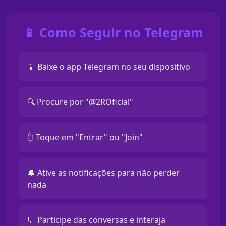
📱 Como Seguir no Telegram
📱 Baixe o app Telegram no seu dispositivo
🔍 Procure por "@2ROficial"
👆 Toque em "Entrar" ou "Join"
🔔 Ative as notificações para não perder
nada
💬 Participe das conversas e interaja