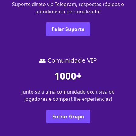
Suporte direto via Telegram, respostas rápidas e
atendimento personalizado!
Falar Suporte
👥 Comunidade VIP
1000+
Junte-se a uma comunidade exclusiva de
jogadores e compartilhe experiências!
Entrar Grupo