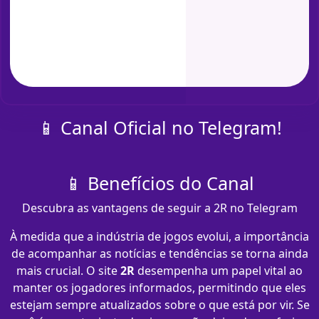
📱 Canal Oficial no Telegram!
📱 Benefícios do Canal
Descubra as vantagens de seguir a 2R no Telegram
À medida que a indústria de jogos evolui, a importância
de acompanhar as notícias e tendências se torna ainda
mais crucial. O site
2R
desempenha um papel vital ao
manter os jogadores informados, permitindo que eles
estejam sempre atualizados sobre o que está por vir. Se