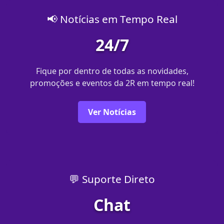
📢 Notícias em Tempo Real
24/7
Fique por dentro de todas as novidades,
promoções e eventos da 2R em tempo real!
Ver Notícias
💬 Suporte Direto
Chat