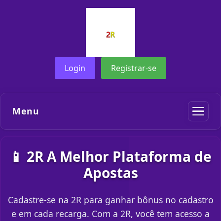
Login
Registrar-se
Menu
📱 2R A Melhor Plataforma de
Apostas
Cadastre-se na 2R para ganhar bônus no cadastro
e em cada recarga. Com a 2R, você tem acesso a