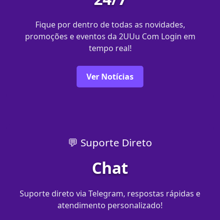
Fique por dentro de todas as novidades,
promoções e eventos da 2UUu Com Login em
tempo real!
Ver Notícias
💬 Suporte Direto
Chat
Suporte direto via Telegram, respostas rápidas e
atendimento personalizado!