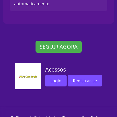
automaticamente
SEGUIR AGORA
Acessos
Login
Registrar-se