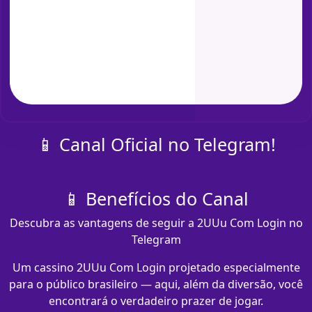
📱 Canal Oficial no Telegram!
📱 Benefícios do Canal
Descubra as vantagens de seguir a 2UUu Com Login no
Telegram
Um cassino 2UUu Com Login projetado especialmente
para o público brasileiro — aqui, além da diversão, você
encontrará o verdadeiro prazer de jogar.