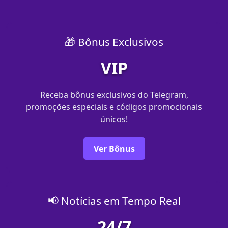
🎁 Bônus Exclusivos
VIP
Receba bônus exclusivos do Telegram,
promoções especiais e códigos promocionais
únicos!
Ver Bônus
📢 Notícias em Tempo Real
24/7