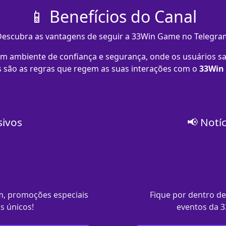
📱 Benefícios do Canal
Descubra as vantagens de seguir a 33Win Game no Telegra
um ambiente de confiança e segurança, onde os usuários s
s são as regras que regem as suas interações com o
33Win
sivos
📢 Notí
m, promoções especiais
Fique por dentro d
s únicos!
eventos da 