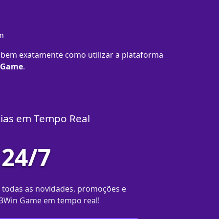
m
abem exatamente como utilizar a plataforma
 Game
.
cias em Tempo Real
24/7
e todas as novidades, promoções e
33Win Game em tempo real!