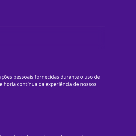
ações pessoais fornecidas durante o uso de
elhoria contínua da experiência de nossos