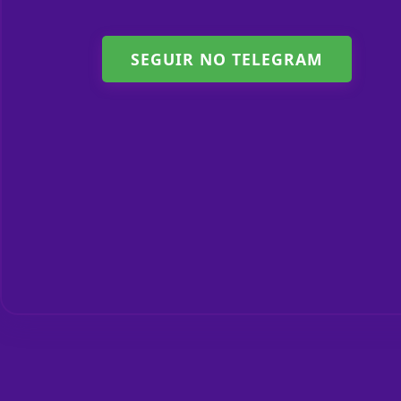
SEGUIR NO TELEGRAM