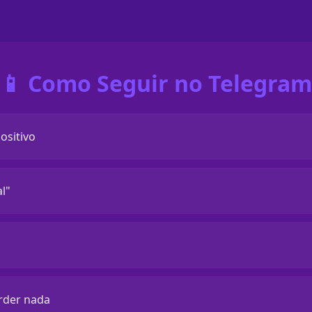
📱 Como Seguir no Telegram
ositivo
l"
erder nada