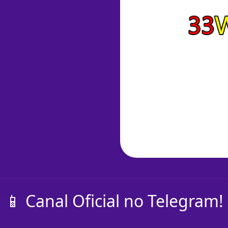
📱 Canal Oficial no Telegram!