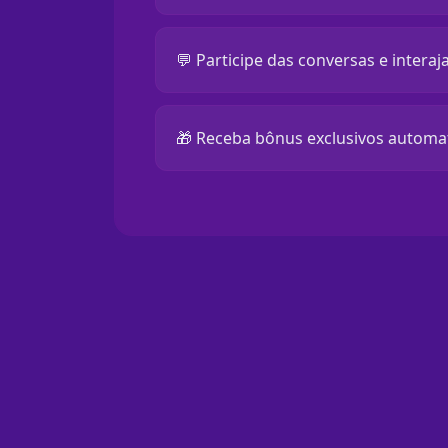
💬 Participe das conversas e interaj
🎁 Receba bônus exclusivos autom