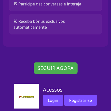
💬 Participe das conversas e interaja
🎁 Receba bônus exclusivos
automaticamente
SEGUIR AGORA
Acessos
Login
Registrar-se