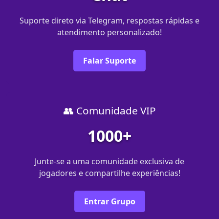
Suporte direto via Telegram, respostas rápidas e
atendimento personalizado!
Falar Suporte
👥 Comunidade VIP
1000+
Junte-se a uma comunidade exclusiva de
jogadores e compartilhe experiências!
Entrar Grupo