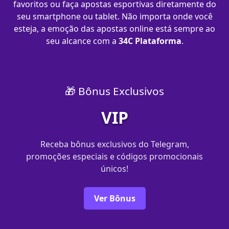
favoritos ou faça apostas esportivas diretamente do
seu smartphone ou tablet. Não importa onde você
esteja, a emoção das apostas online está sempre ao
seu alcance com a
34C Plataforma
.
🎁 Bônus Exclusivos
VIP
Receba bônus exclusivos do Telegram,
promoções especiais e códigos promocionais
únicos!
Ver Bônus