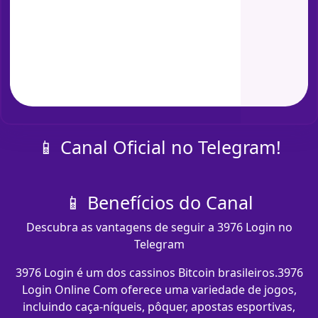
📱 Canal Oficial no Telegram!
📱 Benefícios do Canal
Descubra as vantagens de seguir a 3976 Login no
Telegram
3976 Login é um dos cassinos Bitcoin brasileiros.3976
Login Online Com oferece uma variedade de jogos,
incluindo caça-níqueis, pôquer, apostas esportivas,