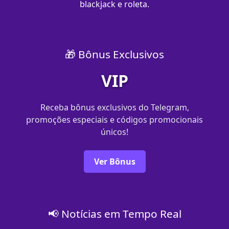
blackjack e roleta.
🎁 Bônus Exclusivos
VIP
Receba bônus exclusivos do Telegram,
promoções especiais e códigos promocionais
únicos!
Ver Bônus
📢 Notícias em Tempo Real