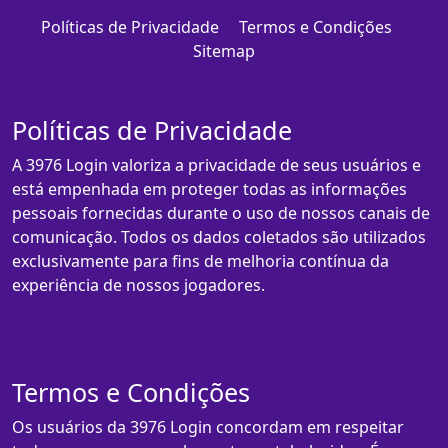
Políticas de Privacidade
Termos e Condições
Sitemap
Políticas de Privacidade
A 3976 Login valoriza a privacidade de seus usuários e
está empenhada em proteger todas as informações
pessoais fornecidas durante o uso de nossos canais de
comunicação. Todos os dados coletados são utilizados
exclusivamente para fins de melhoria contínua da
experiência de nossos jogadores.
Termos e Condições
Os usuários da 3976 Login concordam em respeitar