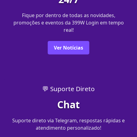
Fique por dentro de todas as novidades,
promoções e eventos da 399W Login em tempo
real!
Ver Notícias
💬 Suporte Direto
Chat
Suporte direto via Telegram, respostas rápidas e
atendimento personalizado!