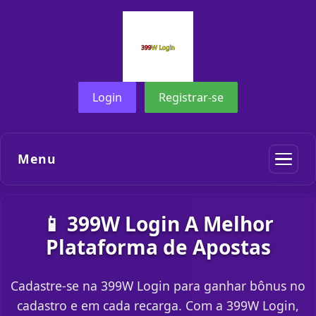
Login
Registrar-se
Menu
📱 399W Login A Melhor
Plataforma de Apostas
Cadastre-se na 399W Login para ganhar bônus no
cadastro e em cada recarga. Com a 399W Login,