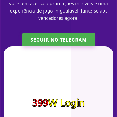
você tem acesso a promoções incríveis e uma
experiência de jogo inigualável. Junte-se aos
vencedores agora!
SEGUIR NO TELEGRAM