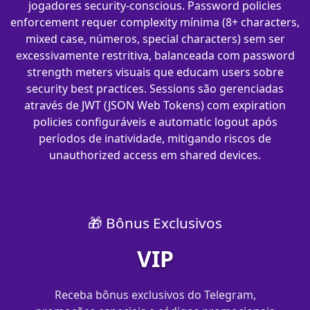
jogadores security-conscious. Password policies
enforcement requer complexity mínima (8+ characters,
mixed case, números, special characters) sem ser
excessivamente restritiva, balanceada com password
strength meters visuais que educam users sobre
security best practices. Sessions são gerenciadas
através de JWT (JSON Web Tokens) com expiration
policies configuráveis e automatic logout após
períodos de inatividade, mitigando riscos de
unauthorized access em shared devices.
🎁 Bônus Exclusivos
VIP
Receba bônus exclusivos do Telegram,