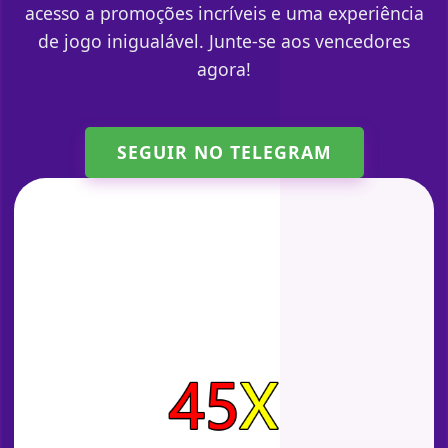
acesso a promoções incríveis e uma experiência
de jogo inigualável. Junte-se aos vencedores
agora!
SEGUIR NO TELEGRAM