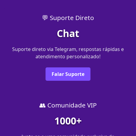
💬 Suporte Direto
Chat
Suporte direto via Telegram, respostas rápidas e
atendimento personalizado!
Falar Suporte
👥 Comunidade VIP
1000+