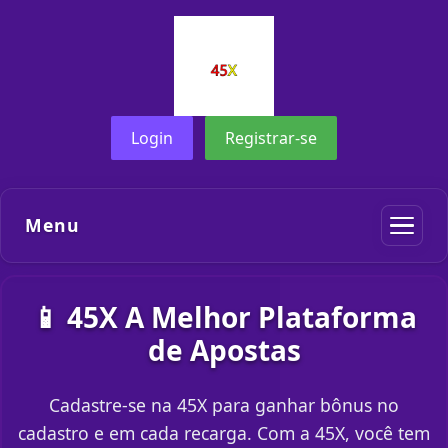
Login
Registrar-se
Menu
📱 45X A Melhor Plataforma
de Apostas
Cadastre-se na 45X para ganhar bônus no
cadastro e em cada recarga. Com a 45X, você tem