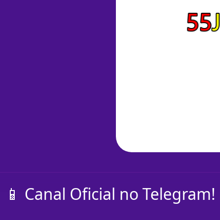
📱 Canal Oficial no Telegram!