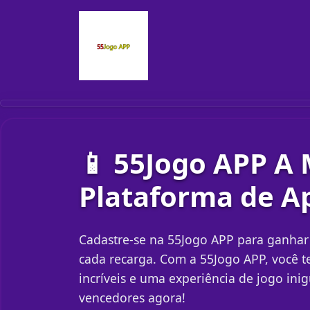
📱 55Jogo APP A
Plataforma de A
Cadastre-se na 55Jogo APP para ganhar
cada recarga. Com a 55Jogo APP, você 
incríveis e uma experiência de jogo inig
vencedores agora!