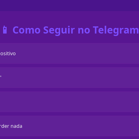
📱 Como Seguir no Telegram
ositivo
"
erder nada