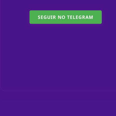
SEGUIR NO TELEGRAM