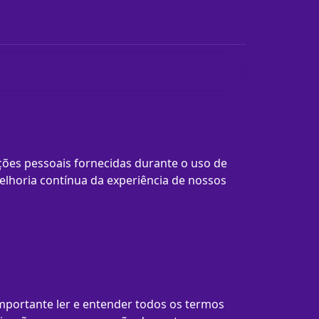
ções pessoais fornecidas durante o uso de
elhoria contínua da experiência de nossos
mportante ler e entender todos os termos