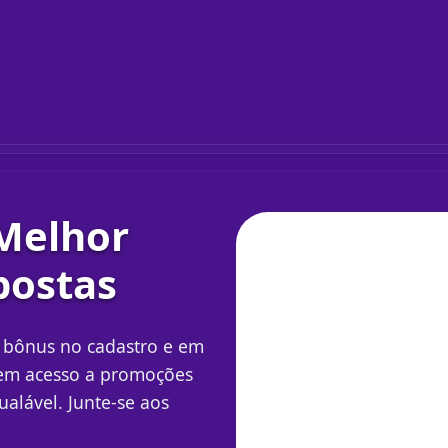
 Melhor
postas
 bônus no cadastro e em
tem acesso a promoções
ualável. Junte-se aos