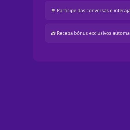
💬 Participe das conversas e interaj
🎁 Receba bônus exclusivos autom