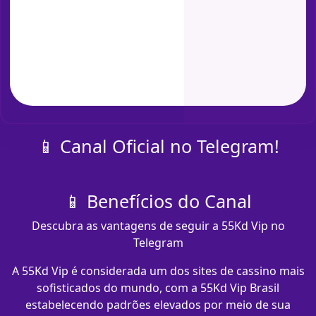
📱 Canal Oficial no Telegram!
📱 Benefícios do Canal
Descubra as vantagens de seguir a 55Kd Vip no
Telegram
A 55Kd Vip é considerada um dos sites de cassino mais
sofisticados do mundo, com a 55Kd Vip Brasil
estabelecendo padrões elevados por meio de sua