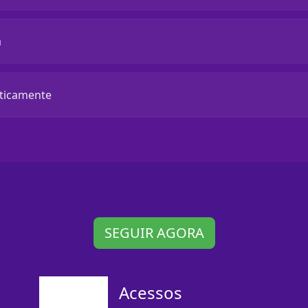
a
aticamente
SEGUIR AGORA
Acessos