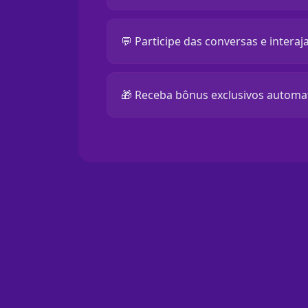
💬 Participe das conversas e interaj
🎁 Receba bônus exclusivos autom