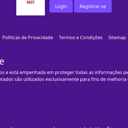
Login
Registrar-se
Políticas de Privacidade
Termos e Condições
Sitemap
de
rios e está empenhada em proteger todas as informações p
tados são utilizados exclusivamente para fins de melhoria