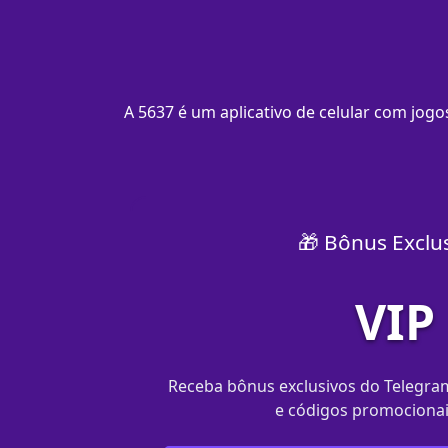
A 5637 é um aplicativo de celular com jogo
🎁 Bônus Exclu
VIP
Receba bônus exclusivos do Telegra
e códigos promocionai