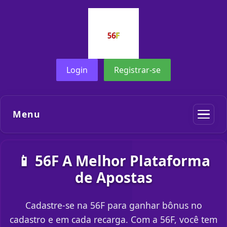
Login
Registrar-se
Menu
📱 56F A Melhor Plataforma
de Apostas
Cadastre-se na 56F para ganhar bônus no
cadastro e em cada recarga. Com a 56F, você tem