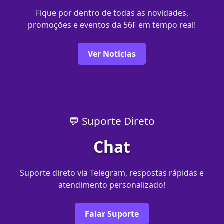
Fique por dentro de todas as novidades,
promoções e eventos da 56F em tempo real!
Ver Notícias
💬 Suporte Direto
Chat
Suporte direto via Telegram, respostas rápidas e
atendimento personalizado!
Falar Suporte