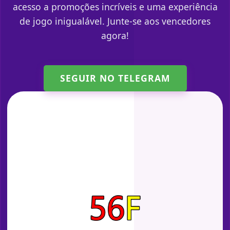
acesso a promoções incríveis e uma experiência
de jogo inigualável. Junte-se aos vencedores
agora!
SEGUIR NO TELEGRAM