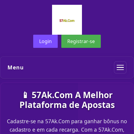
Login
Registrar-se
Menu
📱 57Ak.Com A Melhor
Plataforma de Apostas
Cadastre-se na 57Ak.Com para ganhar bônus no
cadastro e em cada recarga. Com a 57Ak.Com,