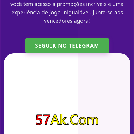
você tem acesso a promoções incríveis e uma
experiência de jogo inigualável. Junte-se aos
vencedores agora!
SEGUIR NO TELEGRAM