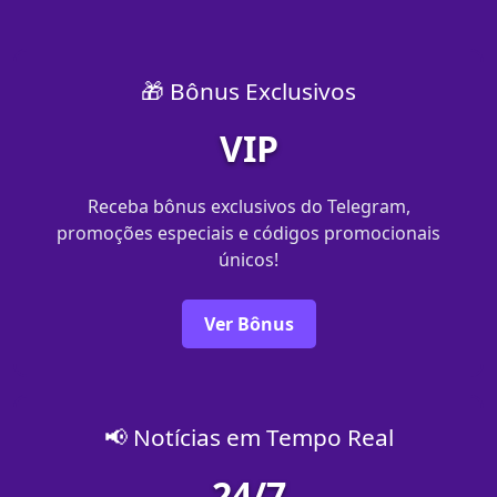
🎁 Bônus Exclusivos
VIP
Receba bônus exclusivos do Telegram,
promoções especiais e códigos promocionais
únicos!
Ver Bônus
📢 Notícias em Tempo Real
24/7