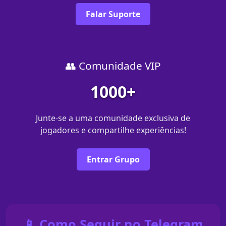
Falar Suporte
👥 Comunidade VIP
1000+
Junte-se a uma comunidade exclusiva de
jogadores e compartilhe experiências!
Entrar Grupo
📱 Como Seguir no Telegram