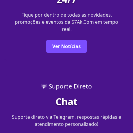
Fique por dentro de todas as novidades,
promoções e eventos da 57Ak.Com em tempo
real!
Ver Notícias
💬 Suporte Direto
Chat
Suporte direto via Telegram, respostas rápidas e
atendimento personalizado!