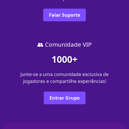
Falar Suporte
👥 Comunidade VIP
1000+
Junte-se a uma comunidade exclusiva de
jogadores e compartilhe experiências!
Entrar Grupo