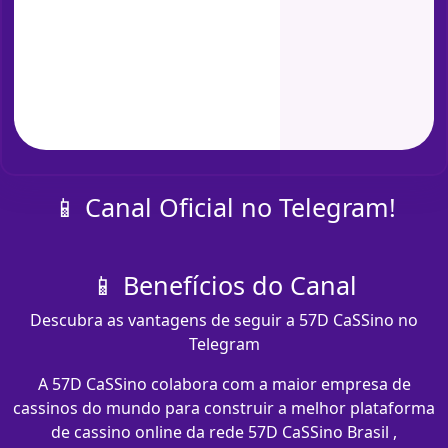
📱 Canal Oficial no Telegram!
📱 Benefícios do Canal
Descubra as vantagens de seguir a 57D CaSSino no
Telegram
A 57D CaSSino colabora com a maior empresa de
cassinos do mundo para construir a melhor plataforma
de cassino online da rede 57D CaSSino Brasil ,