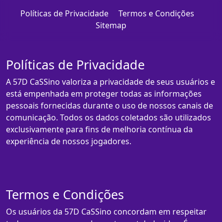
Políticas de Privacidade
Termos e Condições
Sitemap
Políticas de Privacidade
A 57D CaSSino valoriza a privacidade de seus usuários e
está empenhada em proteger todas as informações
pessoais fornecidas durante o uso de nossos canais de
comunicação. Todos os dados coletados são utilizados
exclusivamente para fins de melhoria contínua da
experiência de nossos jogadores.
Termos e Condições
Os usuários da 57D CaSSino concordam em respeitar