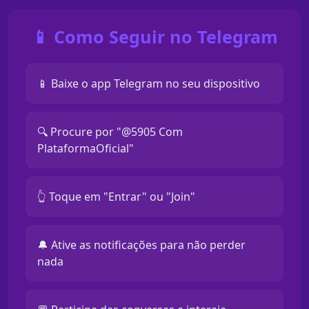
📱 Como Seguir no Telegram
📱 Baixe o app Telegram no seu dispositivo
🔍 Procure por "@5905 Com
PlataformaOficial"
👆 Toque em "Entrar" ou "Join"
🔔 Ative as notificações para não perder
nada