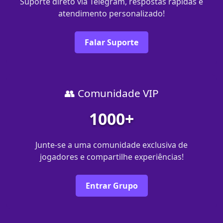
Suporte direto via Telegram, respostas rápidas e
atendimento personalizado!
Falar Suporte
👥 Comunidade VIP
1000+
Junte-se a uma comunidade exclusiva de
jogadores e compartilhe experiências!
Entrar Grupo