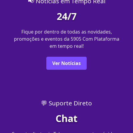
📢 Notícias em Tempo Real
24/7
Fique por dentro de todas as novidades,
promoções e eventos da 5905 Com Plataforma
em tempo real!
Ver Notícias
💬 Suporte Direto
Chat