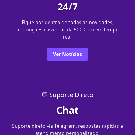
24/7
Fique por dentro de todas as novidades,
promoções e eventos da 5CC.Com em tempo
real!
Ver Notícias
💬 Suporte Direto
Chat
Suporte direto via Telegram, respostas rápidas e
atendimento personalizado!