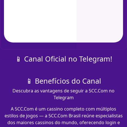
📱 Canal Oficial no Telegram!
📱 Benefícios do Canal
Descubra as vantagens de seguir a 5CC.Com no
Telegram
A 5CC.Com é um cassino completo com múltiplos
estilos de jogos — a 5CC.Com Brasil reúne especialistas
dos maiores cassinos do mundo, oferecendo login e