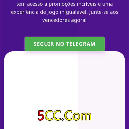
tem acesso a promoções incríveis e uma
experiência de jogo inigualável. Junte-se aos
vencedores agora!
SEGUIR NO TELEGRAM