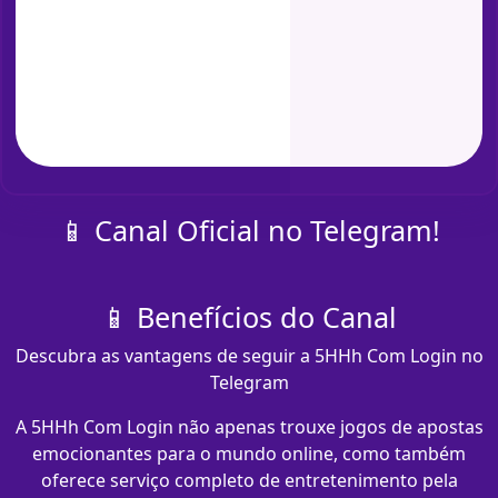
📱 Canal Oficial no Telegram!
📱 Benefícios do Canal
Descubra as vantagens de seguir a 5HHh Com Login no
Telegram
A 5HHh Com Login não apenas trouxe jogos de apostas
emocionantes para o mundo online, como também
oferece serviço completo de entretenimento pela