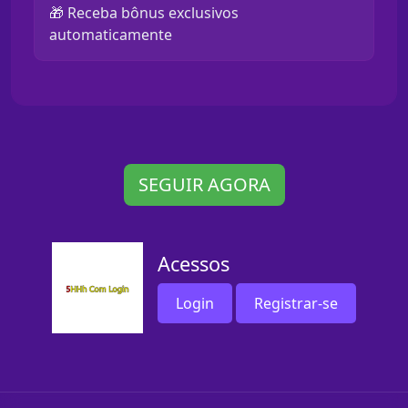
🎁 Receba bônus exclusivos
automaticamente
SEGUIR AGORA
Acessos
Login
Registrar-se