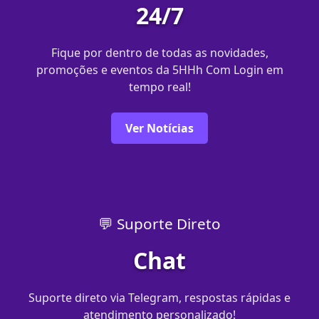
24/7
Fique por dentro de todas as novidades,
promoções e eventos da 5HHh Com Login em
tempo real!
Ver Notícias
💬 Suporte Direto
Chat
Suporte direto via Telegram, respostas rápidas e
atendimento personalizado!