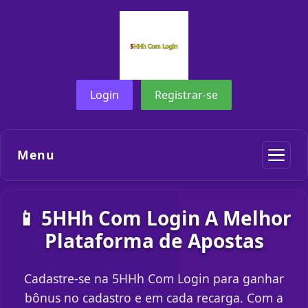
Login
Registrar-se
Menu
📱 5HHh Com Login A Melhor
Plataforma de Apostas
Cadastre-se na 5HHh Com Login para ganhar
bônus no cadastro e em cada recarga. Com a