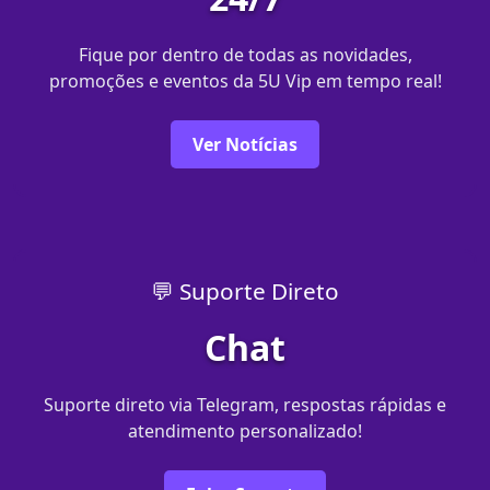
Fique por dentro de todas as novidades,
promoções e eventos da 5U Vip em tempo real!
Ver Notícias
💬 Suporte Direto
Chat
Suporte direto via Telegram, respostas rápidas e
atendimento personalizado!