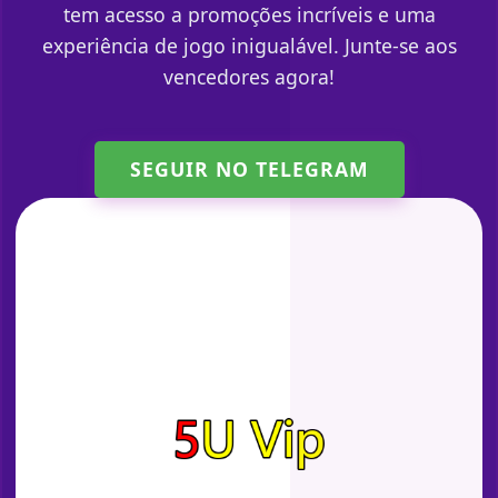
tem acesso a promoções incríveis e uma
experiência de jogo inigualável. Junte-se aos
vencedores agora!
SEGUIR NO TELEGRAM