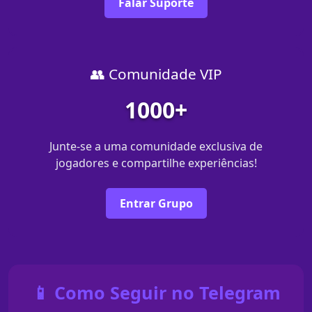
Falar Suporte
👥 Comunidade VIP
1000+
Junte-se a uma comunidade exclusiva de
jogadores e compartilhe experiências!
Entrar Grupo
📱 Como Seguir no Telegram