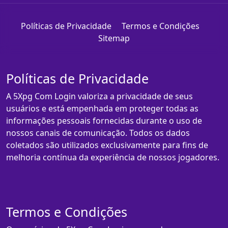
Políticas de Privacidade
Termos e Condições
Sitemap
Políticas de Privacidade
A 5Xpg Com Login valoriza a privacidade de seus
usuários e está empenhada em proteger todas as
informações pessoais fornecidas durante o uso de
nossos canais de comunicação. Todos os dados
coletados são utilizados exclusivamente para fins de
melhoria contínua da experiência de nossos jogadores.
Termos e Condições