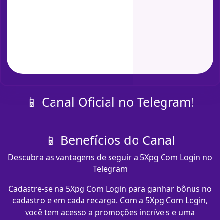
📱 Canal Oficial no Telegram!
📱 Benefícios do Canal
Descubra as vantagens de seguir a 5Xpg Com Login no
Telegram
Cadastre-se na 5Xpg Com Login para ganhar bônus no
cadastro e em cada recarga. Com a 5Xpg Com Login,
você tem acesso a promoções incríveis e uma