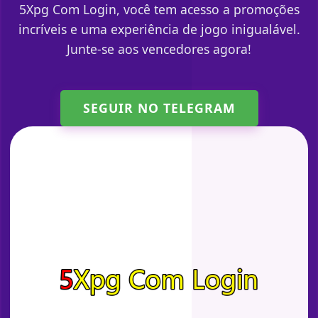
5Xpg Com Login, você tem acesso a promoções
incríveis e uma experiência de jogo inigualável.
Junte-se aos vencedores agora!
SEGUIR NO TELEGRAM