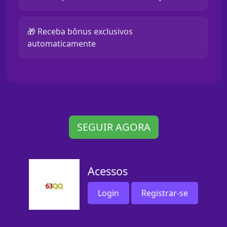
🎁 Receba bônus exclusivos
automaticamente
SEGUIR AGORA
Acessos
Login
Registrar-se