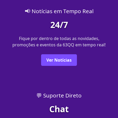
📢 Notícias em Tempo Real
24/7
Fique por dentro de todas as novidades,
promoções e eventos da 63QQ em tempo real!
Ver Notícias
💬 Suporte Direto
Chat