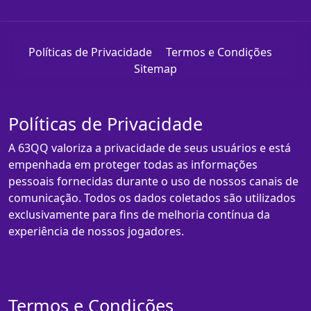
Políticas de Privacidade
Termos e Condições
Sitemap
Políticas de Privacidade
A 63QQ valoriza a privacidade de seus usuários e está
empenhada em proteger todas as informações
pessoais fornecidas durante o uso de nossos canais de
comunicação. Todos os dados coletados são utilizados
exclusivamente para fins de melhoria contínua da
experiência de nossos jogadores.
Termos e Condições