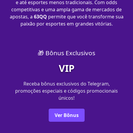
e até esportes menos tradicionais. Com odds
competitivas e uma ampla gama de mercados de
apostas, a
63QQ
permite que você transforme sua
paixão por esportes em grandes vitórias.
🎁 Bônus Exclusivos
VIP
Receba bônus exclusivos do Telegram,
promoções especiais e códigos promocionais
únicos!
Ver Bônus