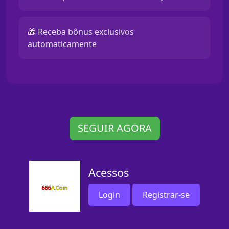
🎁 Receba bônus exclusivos
automaticamente
SEGUIR AGORA
Acessos
Login
Registrar-se