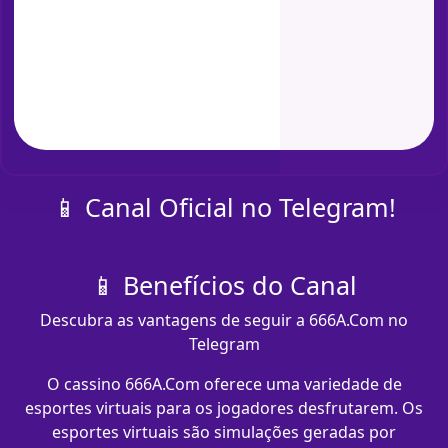
📱 Canal Oficial no Telegram!
📱 Benefícios do Canal
Descubra as vantagens de seguir a 666A.Com no
Telegram
O cassino 666A.Com oferece uma variedade de
esportes virtuais para os jogadores desfrutarem. Os
esportes virtuais são simulações geradas por