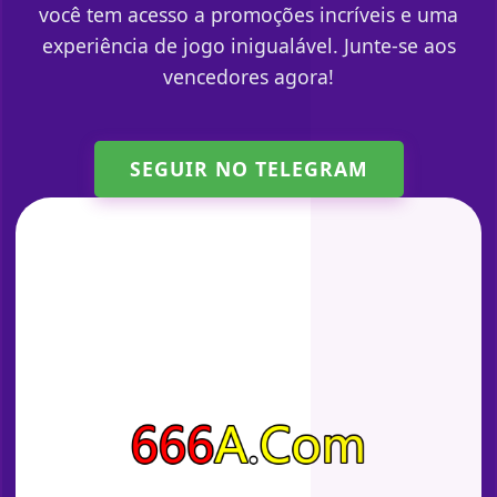
você tem acesso a promoções incríveis e uma
experiência de jogo inigualável. Junte-se aos
vencedores agora!
SEGUIR NO TELEGRAM