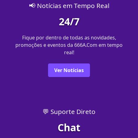
📢 Notícias em Tempo Real
24/7
Fique por dentro de todas as novidades,
promoções e eventos da 666A.Com em tempo
real!
Ver Notícias
💬 Suporte Direto
Chat