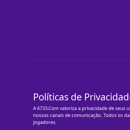
Políticas de Privacida
A 6733.Com valoriza a privacidade de seus 
nossos canais de comunicação. Todos os dad
jogadores.