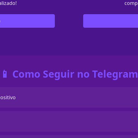
lizado!
compa
e
📱 Como Seguir no Telegram
ositivo