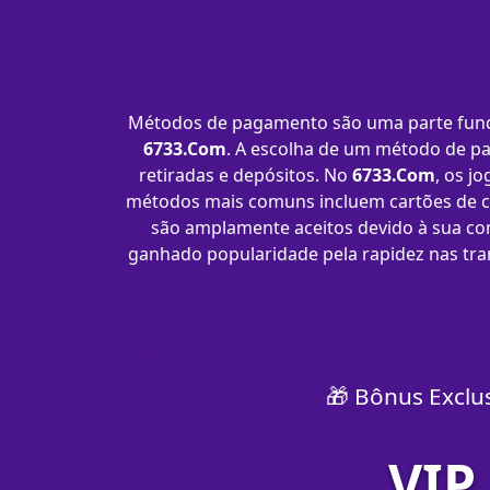
Métodos de pagamento são uma parte funda
6733.Com
. A escolha de um método de p
retiradas e depósitos. No
6733.Com
, os j
métodos mais comuns incluem cartões de créd
são amplamente aceitos devido à sua conve
ganhado popularidade pela rapidez nas tran
🎁 Bônus Exclu
VIP