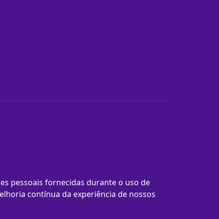
es pessoais fornecidas durante o uso de
elhoria contínua da experiência de nossos