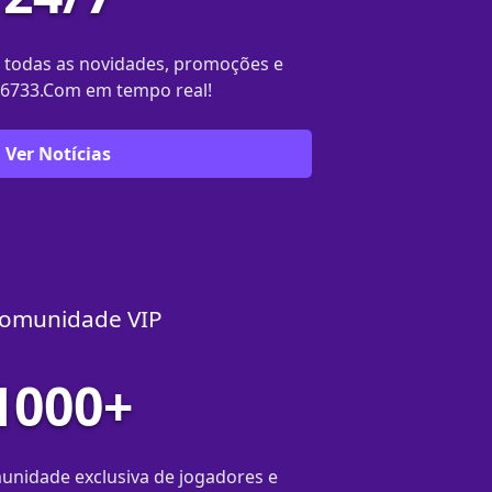
e todas as novidades, promoções e
 6733.Com em tempo real!
Ver Notícias
Comunidade VIP
1000+
unidade exclusiva de jogadores e