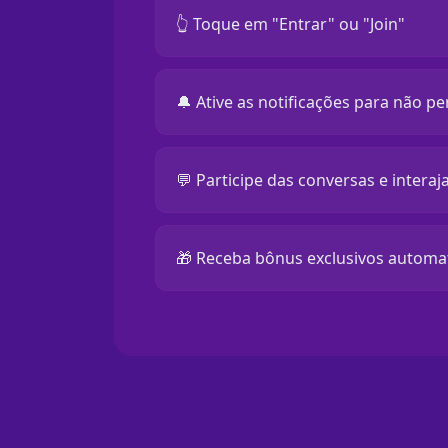
👆 Toque em "Entrar" ou "Join"
🔔 Ative as notificações para não p
💬 Participe das conversas e interaj
🎁 Receba bônus exclusivos autom