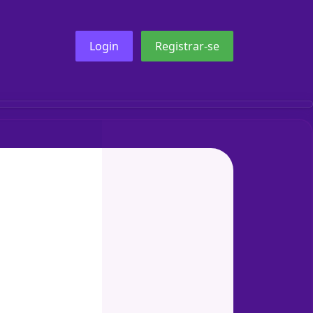
Login
Registrar-se