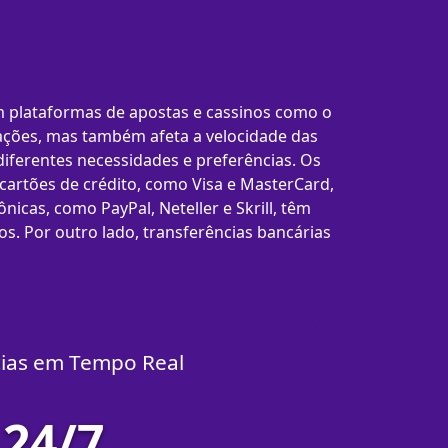
 plataformas de apostas e cassinos como o
ções, mas também afeta a velocidade das
iferentes necessidades e preferências. Os
 cartões de crédito, como Visa e MasterCard,
nicas, como PayPal, Neteller e Skrill, têm
s. Por outro lado, transferências bancárias
cias em Tempo Real
24/7