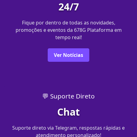
24/7
Fique por dentro de todas as novidades,
promoções e eventos da 678G Plataforma em
tempo real!
Ver Notícias
💬 Suporte Direto
Chat
Suporte direto via Telegram, respostas rápidas e
atendimento personalizado!