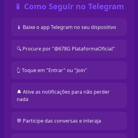
📱 Como Seguir no Telegram
📱 Baixe o app Telegram no seu dispositivo
🔍 Procure por "@678G PlataformaOficial"
👆 Toque em "Entrar" ou "Join"
🔔 Ative as notificações para não perder
nada
💬 Participe das conversas e interaja