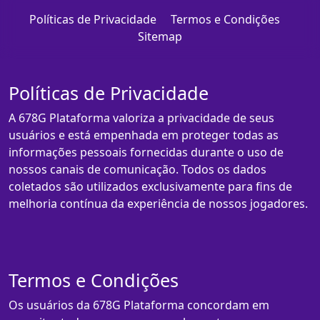
Políticas de Privacidade
Termos e Condições
Sitemap
Políticas de Privacidade
A 678G Plataforma valoriza a privacidade de seus
usuários e está empenhada em proteger todas as
informações pessoais fornecidas durante o uso de
nossos canais de comunicação. Todos os dados
coletados são utilizados exclusivamente para fins de
melhoria contínua da experiência de nossos jogadores.
Termos e Condições
Os usuários da 678G Plataforma concordam em