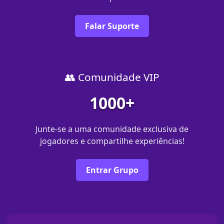
Falar Suporte
👥 Comunidade VIP
1000+
Junte-se a uma comunidade exclusiva de
jogadores e compartilhe experiências!
Entrar Grupo