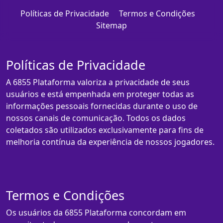
Políticas de Privacidade
Termos e Condições
Sitemap
Políticas de Privacidade
A 6855 Plataforma valoriza a privacidade de seus
usuários e está empenhada em proteger todas as
informações pessoais fornecidas durante o uso de
nossos canais de comunicação. Todos os dados
coletados são utilizados exclusivamente para fins de
melhoria contínua da experiência de nossos jogadores.
Termos e Condições
Os usuários da 6855 Plataforma concordam em