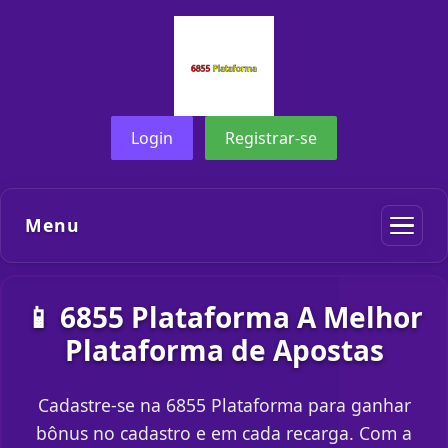
Login
Registrar-se
Menu
📱 6855 Plataforma A Melhor
Plataforma de Apostas
Cadastre-se na 6855 Plataforma para ganhar
bônus no cadastro e em cada recarga. Com a