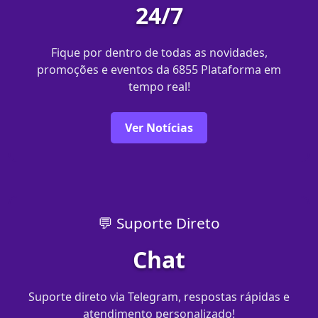
24/7
Fique por dentro de todas as novidades,
promoções e eventos da 6855 Plataforma em
tempo real!
Ver Notícias
💬 Suporte Direto
Chat
Suporte direto via Telegram, respostas rápidas e
atendimento personalizado!