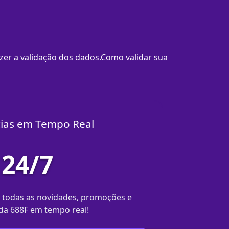
azer a validação dos dados.Como validar sua
cias em Tempo Real
24/7
e todas as novidades, promoções e
da 688F em tempo real!