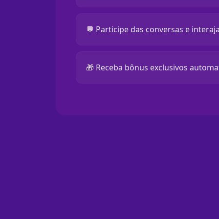
💬 Participe das conversas e interaj
🎁 Receba bônus exclusivos autom