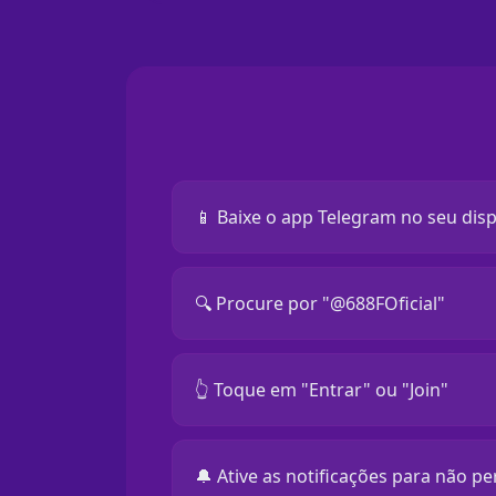
📱 Baixe o app Telegram no seu disp
🔍 Procure por "@688FOficial"
👆 Toque em "Entrar" ou "Join"
🔔 Ative as notificações para não p