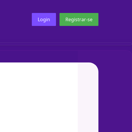
Login
Registrar-se