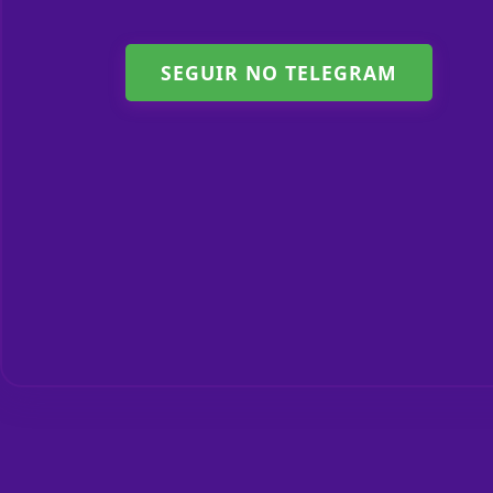
SEGUIR NO TELEGRAM