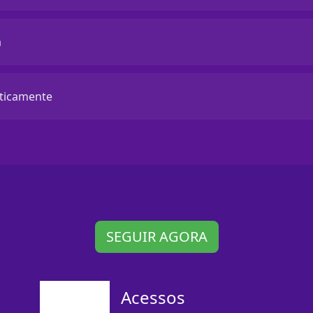
a
aticamente
SEGUIR AGORA
Acessos