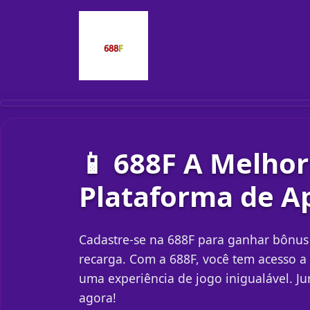
📱 688F A Melhor
Plataforma de A
Cadastre-se na 688F para ganhar bônus
recarga. Com a 688F, você tem acesso a
uma experiência de jogo inigualável. J
agora!