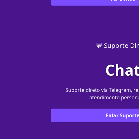
💬 Suporte Di
Cha
Suporte direto via Telegram, r
atendimento persona
Falar Suport