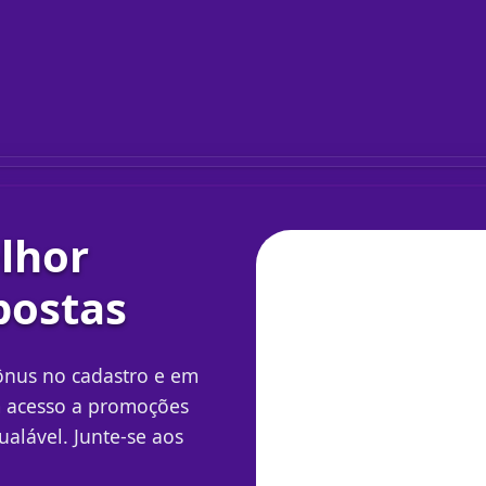
lhor
postas
ônus no cadastro e em
m acesso a promoções
ualável. Junte-se aos