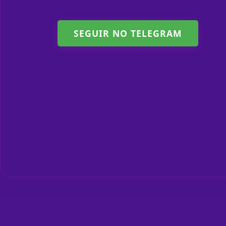
SEGUIR NO TELEGRAM