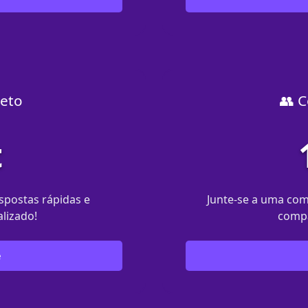
reto
👥 
t
espostas rápidas e
Junte-se a uma com
lizado!
compa
e