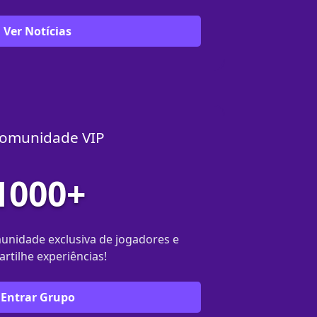
Ver Notícias
Comunidade VIP
1000+
unidade exclusiva de jogadores e
rtilhe experiências!
Entrar Grupo