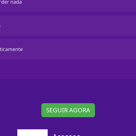
erder nada
a
aticamente
SEGUIR AGORA