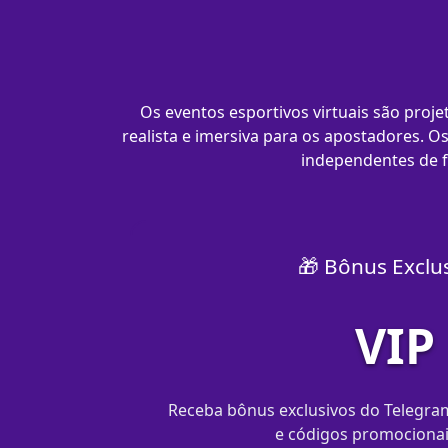
Os eventos esportivos virtuais são proje
realista e imersiva para os apostadores. 
independentes de f
🎁 Bônus Exclu
VIP
Receba bônus exclusivos do Telegra
e códigos promocionai