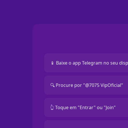
📱 Baixe o app Telegram no seu disp
🔍 Procure por "@7075 VipOficial"
👆 Toque em "Entrar" ou "Join"