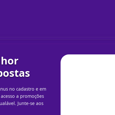
lhor
postas
ônus no cadastro e em
m acesso a promoções
ualável. Junte-se aos