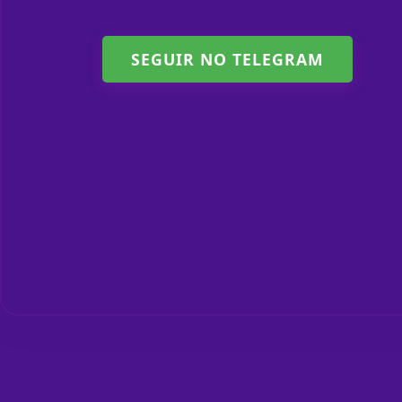
SEGUIR NO TELEGRAM