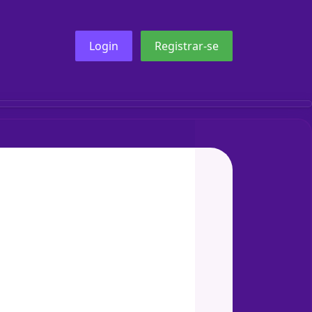
Login
Registrar-se