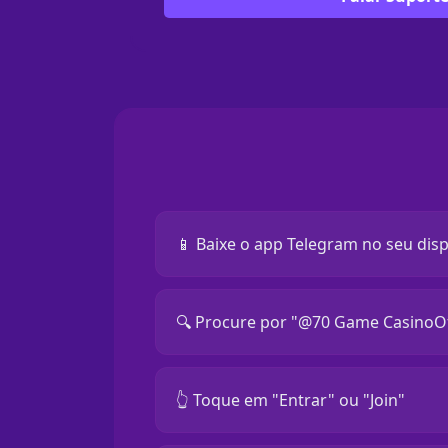
📱 Baixe o app Telegram no seu disp
🔍 Procure por "@70 Game CasinoOf
👆 Toque em "Entrar" ou "Join"