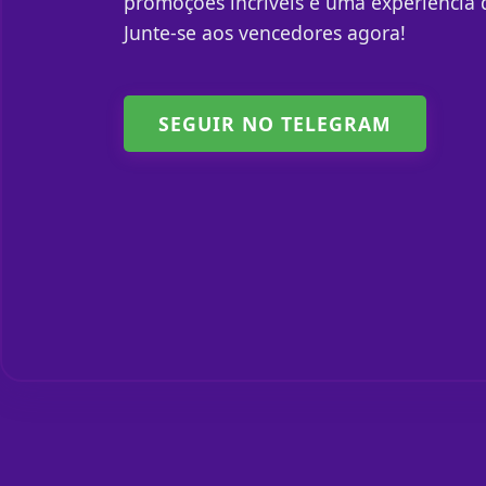
promoções incríveis e uma experiência d
Junte-se aos vencedores agora!
SEGUIR NO TELEGRAM