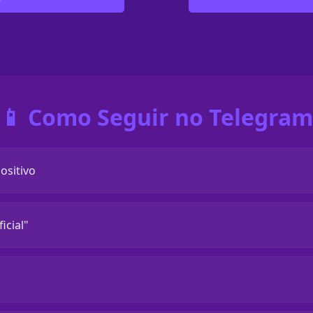
📱 Como Seguir no Telegram
ositivo
icial"