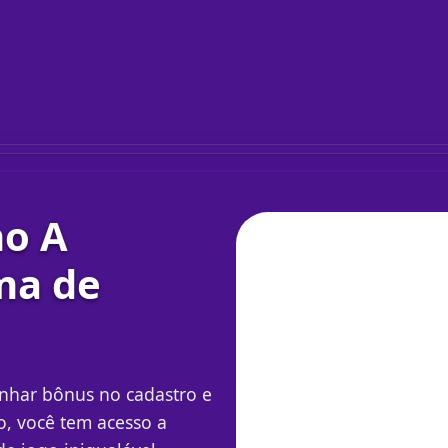
no A
ma de
nhar bônus no cadastro e
, você tem acesso a