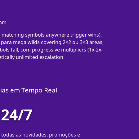
ram
+ matching symbols anywhere trigger wins),
e para mega wilds covering 2×2 ou 3×3 areas,
s fall, com progressive multipliers (1x-2x-
ically unlimited escalation.
cias em Tempo Real
24/7
e todas as novidades, promoções e