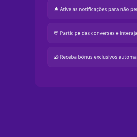
🔔 Ative as notificações para não p
💬 Participe das conversas e interaj
🎁 Receba bônus exclusivos autom