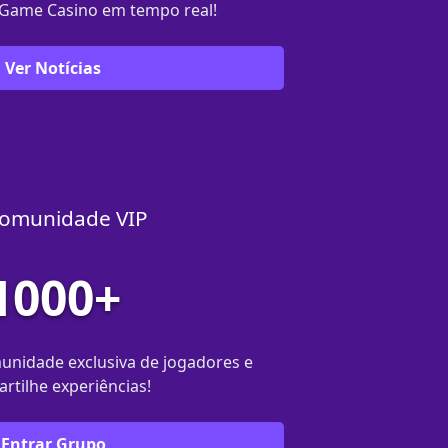
 Game Casino em tempo real!
Ver Notícias
Comunidade VIP
1000+
unidade exclusiva de jogadores e
rtilhe experiências!
Entrar Grupo