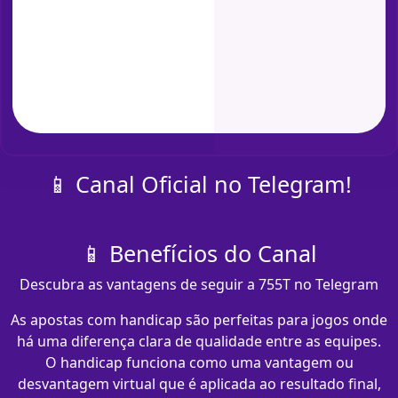
📱 Canal Oficial no Telegram!
📱 Benefícios do Canal
Descubra as vantagens de seguir a 755T no Telegram
As apostas com handicap são perfeitas para jogos onde
há uma diferença clara de qualidade entre as equipes.
O handicap funciona como uma vantagem ou
desvantagem virtual que é aplicada ao resultado final,