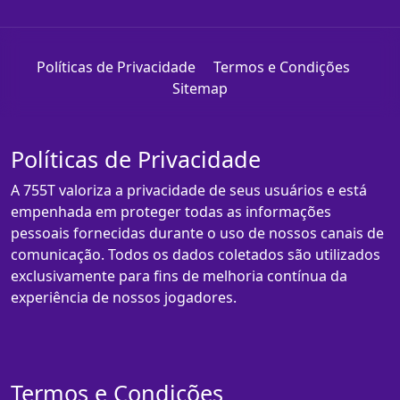
Políticas de Privacidade
Termos e Condições
Sitemap
Políticas de Privacidade
A 755T valoriza a privacidade de seus usuários e está
empenhada em proteger todas as informações
pessoais fornecidas durante o uso de nossos canais de
comunicação. Todos os dados coletados são utilizados
exclusivamente para fins de melhoria contínua da
experiência de nossos jogadores.
Termos e Condições