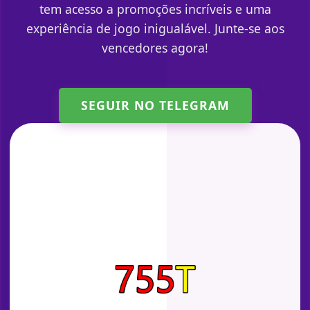
tem acesso a promoções incríveis e uma
experiência de jogo inigualável. Junte-se aos
vencedores agora!
SEGUIR NO TELEGRAM