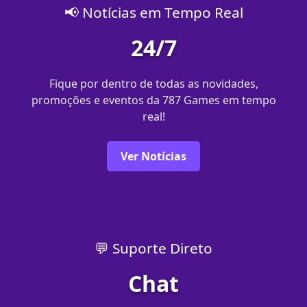
📢 Notícias em Tempo Real
24/7
Fique por dentro de todas as novidades,
promoções e eventos da 787 Games em tempo
real!
Ver Notícias
💬 Suporte Direto
Chat