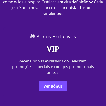
como wilds e respins.Gráficos em alta definição.💎 Cada
giro é uma nova chance de conquistar fortunas
cintilantes!
🎁 Bônus Exclusivos
VIP
Receba bônus exclusivos do Telegram,
promoções especiais e códigos promocionais
únicos!
Ver Bônus