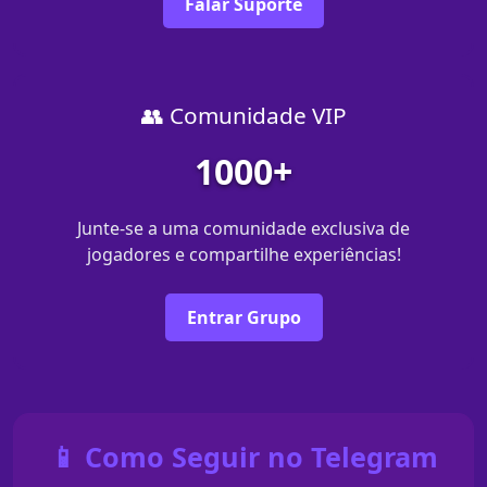
Falar Suporte
👥 Comunidade VIP
1000+
Junte-se a uma comunidade exclusiva de
jogadores e compartilhe experiências!
Entrar Grupo
📱 Como Seguir no Telegram